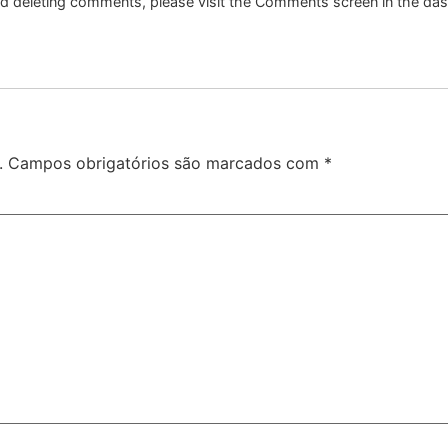
and deleting comments, please visit the Comments screen in the da
.
Campos obrigatórios são marcados com
*